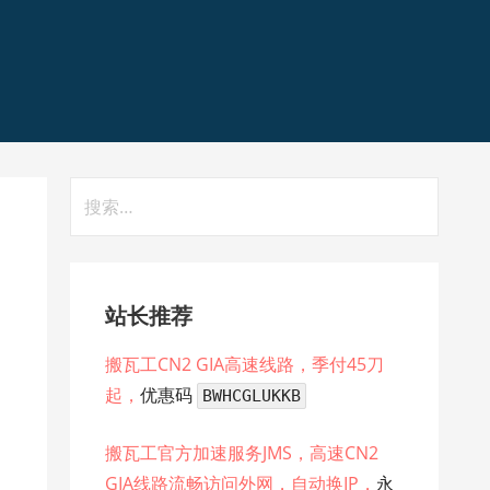
搜
索：
站长推荐
搬瓦工CN2 GIA高速线路，季付45刀
起，
优惠码
BWHCGLUKKB
搬瓦工官方加速服务JMS，高速CN2
GIA线路流畅访问外网，自动换IP，
永