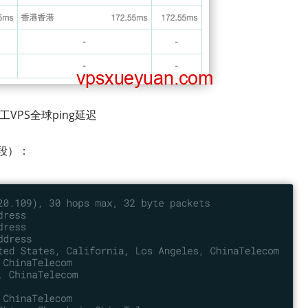
工VPS全球ping延迟
3段）：