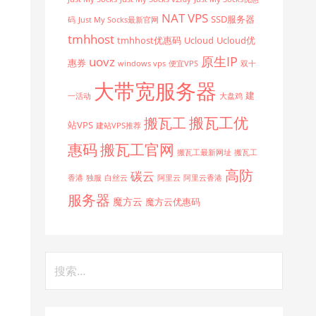
NAT VPS
SSD服务器
码
Just My Socks最新官网
tmhhost
tmhhost优惠码
Ucloud
Ucloud优
原生IP
uovz
惠券
windows vps
便宜VPS
双十
大带宽服务器
建
一活动
大盘鸡
搬瓦工优
搬瓦工
站VPS
建站VPS推荐
惠码
搬瓦工官网
搬瓦工最新网址
搬瓦工
高防
碳云
香港
独服
白丝云
阿里云
阿里云香港
服务器
魔方云
魔方云优惠码
搜
索：