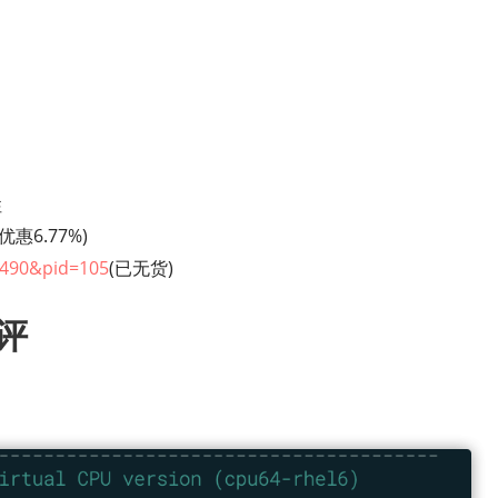
性
优惠6.77%)
55490&pid=105
(已无货)
测评