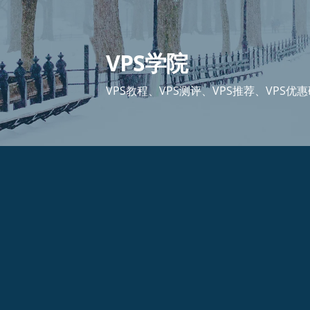
跳
至
内
VPS学院
容
VPS教程、VPS测评、VPS推荐、VPS优