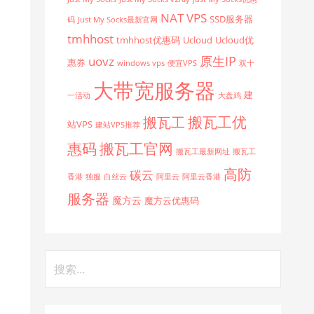
NAT VPS
SSD服务器
码
Just My Socks最新官网
tmhhost
tmhhost优惠码
Ucloud
Ucloud优
原生IP
uovz
惠券
windows vps
便宜VPS
双十
大带宽服务器
建
一活动
大盘鸡
搬瓦工优
搬瓦工
站VPS
建站VPS推荐
惠码
搬瓦工官网
搬瓦工最新网址
搬瓦工
高防
碳云
香港
独服
白丝云
阿里云
阿里云香港
服务器
魔方云
魔方云优惠码
搜
索：