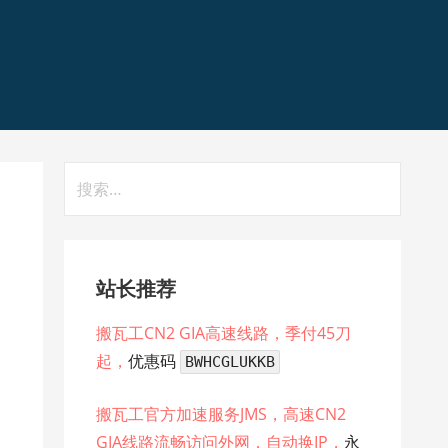
搜
索：
站长推荐
搬瓦工CN2 GIA高速线路，季付45刀
起，
优惠码
BWHCGLUKKB
搬瓦工官方加速服务JMS，高速CN2
GIA线路流畅访问外网，自动换IP，
永