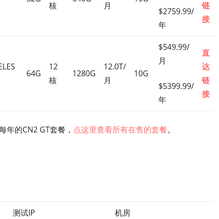
核
月
链
$2759.99/
接
年
$549.99/
直
月
ELES
12
12.0T/
达
64G
1280G
10G
核
月
链
$5399.99/
接
年
年的CN2 GT套餐，
点这里查看所有在售的套餐
。
测试IP
机房