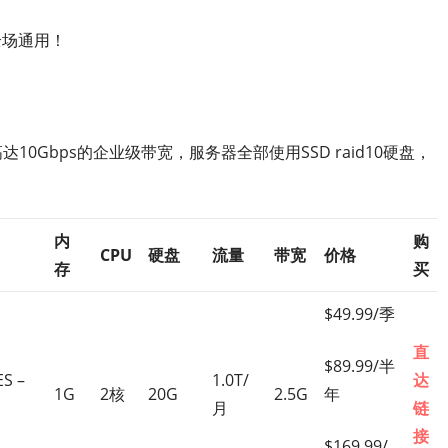
。全场通用！
高达10Gbps的企业级带宽，服务器全部使用SSD raid10硬盘，
内
购
CPU
硬盘
流量
带宽
价格
存
买
$49.99/季
直
$89.99/半
S –
1.0T/
达
1G
2核
20G
2.5G
年
月
链
接
$169.99/