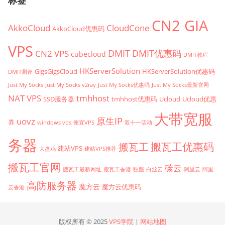
CN2 GIA
AkkoCloud
CloudCone
AkkoCloud优惠码
VPS
CN2 VPS
DMIT
DMIT优惠码
cubecloud
DMIT教程
HKServerSolution
GigsGigsCloud
HKServerSolution优惠码
DMIT测评
Just My Socks
Just My Socks v2ray
Just My Socks优惠码
Just My Socks最新官网
tmhhost
NAT VPS
SSD服务器
tmhhost优惠码
Ucloud
Ucloud优惠
大带宽服
原生IP
uovz
券
windows vps
便宜VPS
双十一活动
务器
搬瓦工优惠码
搬瓦工
建站VPS
大盘鸡
建站VPS推荐
搬瓦工官网
碳云
搬瓦工最新网址
搬瓦工香港
独服
白丝云
阿里云
阿里
高防服务器
魔方云
魔方云优惠码
云香港
版权所有 © 2025
VPS学院
|
网站地图