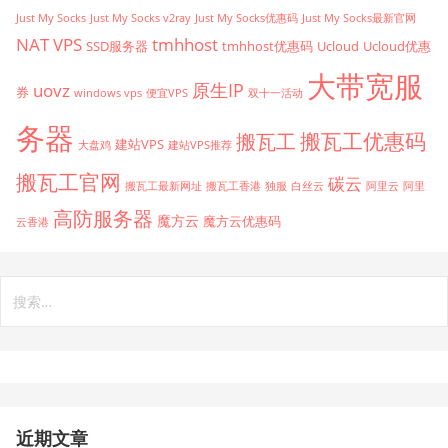
Just My Socks
Just My Socks v2ray
Just My Socks优惠码
Just My Socks最新官网
tmhhost
NAT VPS
SSD服务器
tmhhost优惠码
Ucloud
Ucloud优惠
大带宽服
原生IP
uovz
券
windows vps
便宜VPS
双十一活动
务器
搬瓦工优惠码
搬瓦工
建站VPS
大盘鸡
建站VPS推荐
搬瓦工官网
碳云
搬瓦工最新网址
搬瓦工香港
独服
白丝云
阿里云
阿里
高防服务器
魔方云
魔方云优惠码
云香港
搜
索：
近期文章