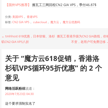
【国外VPS推荐】
搬瓦工三网回程CN2 GIA VPS，季付46.87$
分类:
美国VPS
，
香港VPS
标签:
CN2 GIA VPS
，
cubecloud
，
魔方云
，
魔方云优惠码
文
← tmhhost 618优惠，日本软银、洛杉
搬瓦工香港升级为CN2 GIA路线，价
矶CN2 GIA VPS八折
不变，老用户可免费迁移 
章
导
关于
“魔方云618促销，香港洛
航
杉矶VPS循环95折优惠”
的 2 个
意见
网络活跃粉丝
说道：
2020年7月23日 04:30
这个要求强制实名了