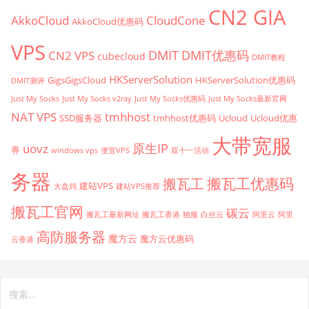
CN2 GIA
AkkoCloud
CloudCone
AkkoCloud优惠码
VPS
CN2 VPS
DMIT
DMIT优惠码
cubecloud
DMIT教程
HKServerSolution
GigsGigsCloud
HKServerSolution优惠码
DMIT测评
Just My Socks
Just My Socks v2ray
Just My Socks优惠码
Just My Socks最新官网
tmhhost
NAT VPS
SSD服务器
tmhhost优惠码
Ucloud
Ucloud优惠
大带宽服
原生IP
uovz
券
windows vps
便宜VPS
双十一活动
务器
搬瓦工优惠码
搬瓦工
建站VPS
大盘鸡
建站VPS推荐
搬瓦工官网
碳云
搬瓦工最新网址
搬瓦工香港
独服
白丝云
阿里云
阿里
高防服务器
魔方云
魔方云优惠码
云香港
搜
索：