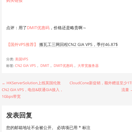
购买链接
点评：用了
DMIT优惠码
，价格还是略贵啊～
【国外VPS推荐】
搬瓦工三网回程CN2 GIA VPS，季付46.87$
分类:
美国VPS
标签:
CN2 GIA VPS
，
DMIT
，
DMIT优惠码
，
大带宽服务器
文
← HKServerSolution上线英国伦敦
CloudCone新促销，额外赠送至少1T
CN2 GIA VPS，电信&联通GIA接入，
流量 
章
1Gbps带宽
导
发表回复
航
您的邮箱地址不会被公开。
必填项已用
*
标注