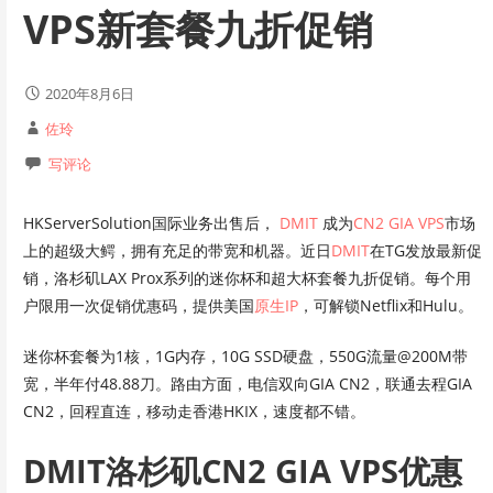
VPS新套餐九折促销
2020年8月6日
佐玲
写评论
HKServerSolution国际业务出售后，
DMIT
成为
CN2 GIA VPS
市场
上的超级大鳄，拥有充足的带宽和机器。近日
DMIT
在TG发放最新促
销，洛杉矶LAX Prox系列的迷你杯和超大杯套餐九折促销。每个用
户限用一次促销优惠码，提供美国
原生IP
，可解锁Netflix和Hulu。
迷你杯套餐为1核，1G内存，10G SSD硬盘，550G流量@200M带
宽，半年付48.88刀。路由方面，电信双向GIA CN2，联通去程GIA
CN2，回程直连，移动走香港HKIX，速度都不错。
DMIT洛杉矶CN2 GIA VPS优惠