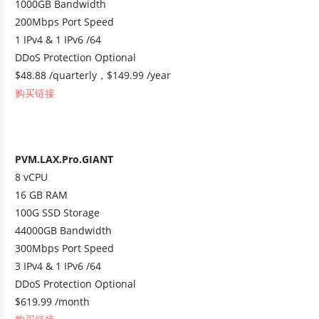
1000GB Bandwidth
200Mbps Port Speed
1 IPv4 & 1 IPv6 /64
DDoS Protection Optional
$48.88 /quarterly，$149.99 /year
购买链接
PVM.LAX.Pro.GIANT
8 vCPU
16 GB RAM
100G SSD Storage
44000GB Bandwidth
300Mbps Port Speed
3 IPv4 & 1 IPv6 /64
DDoS Protection Optional
$619.99 /month