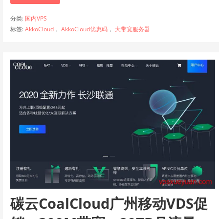
分类:
国内VPS
标签:
AkkoCloud
，
AkkoCloud优惠码
，
大带宽服务器
碳云CoalCloud广州移动VDS促