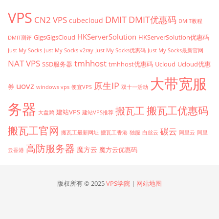
VPS
CN2 VPS
DMIT
DMIT优惠码
cubecloud
DMIT教程
HKServerSolution
GigsGigsCloud
HKServerSolution优惠码
DMIT测评
Just My Socks
Just My Socks v2ray
Just My Socks优惠码
Just My Socks最新官网
tmhhost
NAT VPS
SSD服务器
tmhhost优惠码
Ucloud
Ucloud优惠
大带宽服
原生IP
uovz
券
windows vps
便宜VPS
双十一活动
务器
搬瓦工优惠码
搬瓦工
建站VPS
大盘鸡
建站VPS推荐
搬瓦工官网
碳云
搬瓦工最新网址
搬瓦工香港
独服
白丝云
阿里云
阿里
高防服务器
魔方云
魔方云优惠码
云香港
版权所有 © 2025
VPS学院
|
网站地图