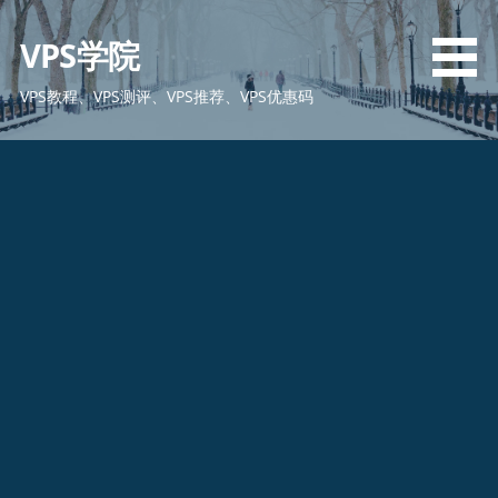
跳
至
VPS学院
内
容
VPS教程、VPS测评、VPS推荐、VPS优惠码