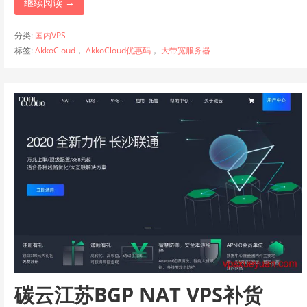
继续阅读 →
分类:
国内VPS
标签:
AkkoCloud
，
AkkoCloud优惠码
，
大带宽服务器
碳云江苏BGP NAT VPS补货