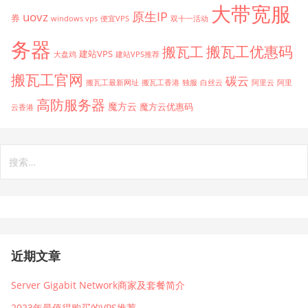
大带宽服
原生IP
uovz
券
windows vps
便宜VPS
双十一活动
务器
搬瓦工优惠码
搬瓦工
建站VPS
大盘鸡
建站VPS推荐
搬瓦工官网
碳云
搬瓦工最新网址
搬瓦工香港
独服
白丝云
阿里云
阿里
高防服务器
魔方云
魔方云优惠码
云香港
搜
索：
近期文章
Server Gigabit Network商家及套餐简介
2023年最值得购买的VPS推荐