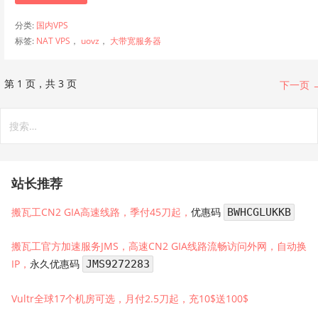
分类:
国内VPS
标签:
NAT VPS
，
uovz
，
大带宽服务器
文
第 1 页，共 3 页
下一页 
章
搜
索：
导
航
站长推荐
搬瓦工CN2 GIA高速线路，季付45刀起，
优惠码
BWHCGLUKKB
搬瓦工官方加速服务JMS，高速CN2 GIA线路流畅访问外网，自动换
IP，
永久优惠码
JMS9272283
Vultr全球17个机房可选，月付2.5刀起，充10$送100$