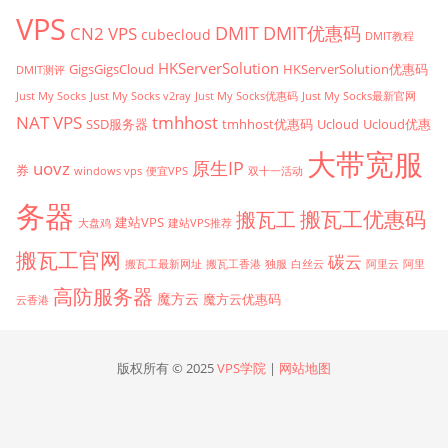
VPS
CN2 VPS
DMIT
DMIT优惠码
cubecloud
DMIT教程
HKServerSolution
GigsGigsCloud
HKServerSolution优惠码
DMIT测评
Just My Socks
Just My Socks v2ray
Just My Socks优惠码
Just My Socks最新官网
tmhhost
NAT VPS
SSD服务器
tmhhost优惠码
Ucloud
Ucloud优惠
大带宽服
原生IP
uovz
券
windows vps
便宜VPS
双十一活动
务器
搬瓦工优惠码
搬瓦工
建站VPS
大盘鸡
建站VPS推荐
搬瓦工官网
碳云
搬瓦工最新网址
搬瓦工香港
独服
白丝云
阿里云
阿里
高防服务器
魔方云
魔方云优惠码
云香港
版权所有 © 2025
VPS学院
|
网站地图