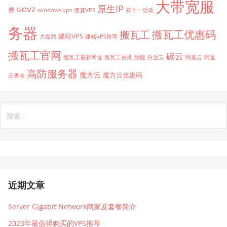
大带宽服
原生IP
uovz
券
windows vps
便宜VPS
双十一活动
务器
搬瓦工优惠码
搬瓦工
建站VPS
大盘鸡
建站VPS推荐
搬瓦工官网
碳云
搬瓦工最新网址
搬瓦工香港
独服
白丝云
阿里云
阿里
高防服务器
魔方云
魔方云优惠码
云香港
搜
索：
近期文章
Server Gigabit Network商家及套餐简介
2023年最值得购买的VPS推荐